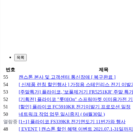
목록
번호
제목
55
캔스톤 본사 및 고객센터 통신장애 [ 복구완료 ]
54
[ 신제품 런칭 할인행사 ] 가정용 스테인리스 전기 이발기 '
53
[주말특가] 플라이코, '보풀제거기 FR5251KR' 주말 특
52
[기획전] 플라이코 "롯데On" 스프링마켓 이미용가전 
51
[할인] 플라이코 FC5910KR 전기이발기 프로모션 일정
50
네트워크 작업 업무 일시중지 ( 04월30일 )
열람중
[1+1] 플라이코 FS339KR 전기면도기 11번가와 행사
48
[ EVENT ] 캔스톤 할인 혜택 이벤트 2021.07.1-31일까지