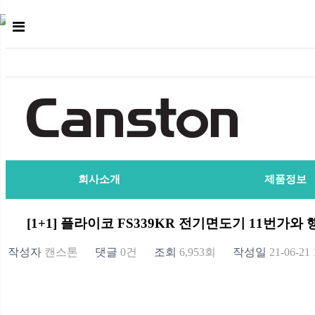
회사소개
제품정보
[1+1] 플라이코 FS339KR 전기면도기 11번가와 
작성자
캔스톤
댓글
0건
조회
6,953회
작성일
21-06-21 