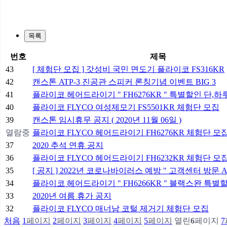
목록
번호
제목
43
[ 체험단 모집 ] 갓성비 국민 면도기 플라이코 FS316KR
42
캔스톤 ATP-3 진공관 스피커 론칭기념 이벤트 BIG 3
41
플라이코 헤어드라이기 " FH6276KR " 특별할인 단,하
40
플라이코 FLYCO 여성제모기 FS5501KR 체험단 모집
39
캔스톤 임시휴무 공지 ( 2020년 11월 06일 )
열람중
플라이코 FLYCO 헤어드라이기 FH6276KR 체험단 모
37
2020 추석 연휴 공지
36
플라이코 FLYCO 헤어드라이기 FH6232KR 체험단 모
35
[ 공지 ] 2022년 코로나바이러스 예방 " 고객센터 방문 A
34
플라이코 헤어드라이기 " FH6266KR " 블랙스완 특별
33
2020년 여름 휴가 공지
32
플라이코 FLYCO 매너남 코털 제거기 체험단 모집
처음
1
페이지
2
페이지
3
페이지
4
페이지
5
페이지
열린
6
페이지
7