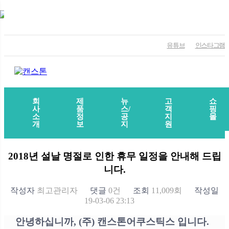
유튜브
인스타그램
회
제
뉴
고
쇼
사
품
스/
객
핑
소
정
공
지
몰
개
보
지
원
2018년 설날 명절로 인한 휴무 일정을 안내해 드립
니다.
작성자
최고관리자
댓글
0건
조회
11,009회
작성일
19-03-06 23:13
안녕하십니까
, (
주
)
캔스톤어쿠스틱스 입니다
.