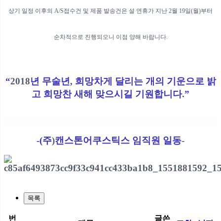
상기 일정 이후의
A/S
접수건
및 제품 발송건은 설 연휴가 지난
2
월
19
일
(
월
)
부터
순차적으로
진행되오니
이점
양해
바랍니다
.
“
2018
년 무술년
,
희망차게 달리는 개의 기운으로 밝
고 희망찬 새해 맞으시길
기원합니다
.
”
-(
주
)
캔스톤어쿠스틱스 임직원 일동
-
목록
번
글쓴