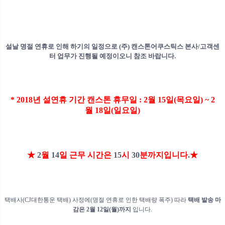
설날 명절 연휴로 인해 하기의 일정으로
(
주
)
캔스톤어쿠스틱스 본사
/
고객센
터 업무가 진행될 예정이오니 참조 바랍니다
.
* 2018
년
설연휴
기간
캔스톤
휴무일
: 2
월
15
일
(
목요일
) ~ 2
월
18
일
(
일요일
)
★
2
월
14
일 근무 시간은
15
시
30
분까지입니다
.
★
택배사
(CJ
대한통운 택배
)
사정에
(
명절 연휴로 인한 택배량 폭주
)
따라
택배 발송 마
감은
2
월
12
일
(
월
)
까지
입니다
.