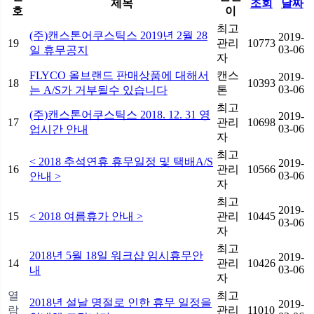
제목
조회
날짜
호
이
최고
(주)캔스톤어쿠스틱스 2019년 2월 28
2019-
19
관리
10773
03-06
일 휴무공지
자
FLYCO 올브랜드 판매상품에 대해서
캔스
2019-
18
10393
03-06
는 A/S가 거부될수 있습니다
톤
최고
(주)캔스톤어쿠스틱스 2018. 12. 31 영
2019-
17
관리
10698
03-06
업시간 안내
자
최고
< 2018 추석연휴 휴무일정 및 택배A/S
2019-
16
관리
10566
03-06
안내 >
자
최고
2019-
15
< 2018 여름휴가 안내 >
관리
10445
03-06
자
최고
2018년 5월 18일 워크샵 임시휴무안
2019-
14
관리
10426
03-06
내
자
열
최고
2018년 설날 명절로 인한 휴무 일정을
2019-
람
관리
11010