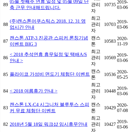
05월 첫째주 연휴 일정 및 05월 09일 단
2019-
89
관리
10735
03-06
축 근무 안내해드립니다.
자
최고
(주)캔스톤어쿠스틱스 2018. 12. 31 영
2019-
88
관리
10703
03-06
업시간 안내
자
캔스톤 ATP-3 진공관 스피커 론칭기념
캔스
2020-
87
10583
11-19
이벤트 BIG 3
톤
최고
< 2018 추석연휴 휴무일정 및 택배A/S
2019-
86
관리
10569
03-06
안내 >
자
캔스
2020-
플라이코 가성비 면도기 체험단 이벤트
85
10536
05-25
톤
최고
2019-
84
< 2018 여름휴가 안내 >
관리
10448
03-06
자
캔스톤 LX-C4 시그니처 블루투스 스피
캔스
2020-
83
10429
07-08
커 무료 체험단 이벤트
톤
최고
2019-
82
2018년 5월 18일 워크샵 임시휴무안내
관리
10427
03-06
자