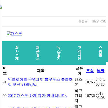
유튜브
인스타그램
회
제
뉴
고
쇼
사
품
스/
객
핑
소
정
공
지
몰
개
보
지
원
번
글쓴
제목
조회
날짜
호
이
안드로이드 운영체제 블루투스 볼륨조
캔스
2020-
91
10765
05-13
절 오류 해결방법
톤
최고
2019-
90
2017 캔스톤 하계 휴가 안내입니다.
관리
10736
03-06
자
최고