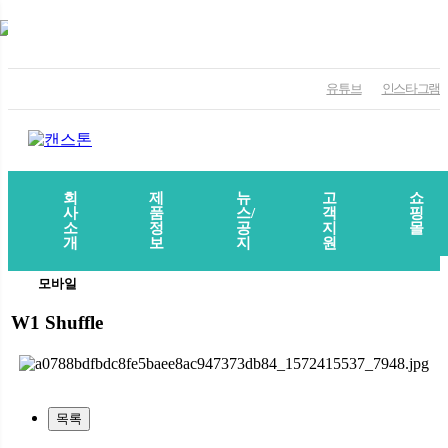
유튜브
인스타그램
회
제
뉴
고
쇼
사
품
스/
객
핑
소
정
공
지
몰
개
보
지
원
모바일
W1 Shuffle
목록