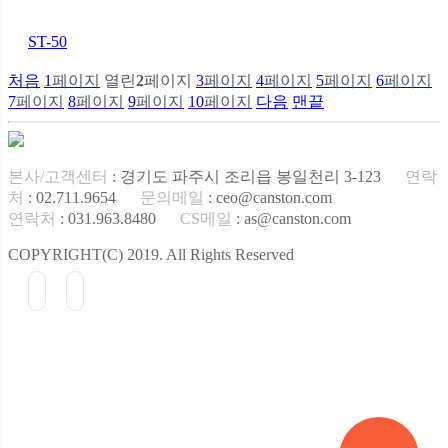
ST-50
처음
1
페이지
열린
2
페이지
3
페이지
4
페이지
5
페이지
6
페이지
7
페이지
8
페이지
9
페이지
10
페이지
다음
맨끝
본사/고객센터
: 경기도 파주시 조리읍 봉일천리 3-123
연락
처
: 02.711.9654
문의메일
: ceo@canston.com
연락처
: 031.963.8480
CS메일
: as@canston.com
COPYRIGHT(C) 2019. All Rights Reserved