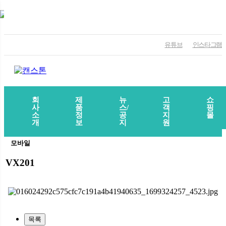
유튜브
인스타그램
회
제
뉴
고
쇼
사
품
스/
객
핑
소
정
공
지
몰
개
보
지
원
모바일
VX201
목록