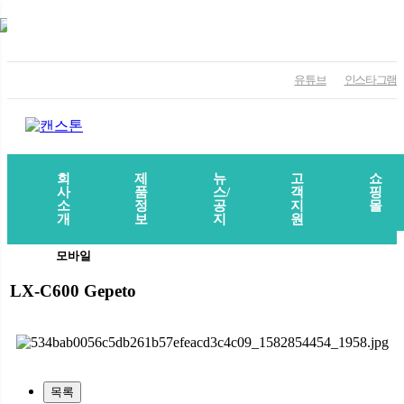
유튜브
인스타그램
회
제
뉴
고
쇼
사
품
스/
객
핑
소
정
공
지
몰
개
보
지
원
모바일
LX-C600 Gepeto
목록