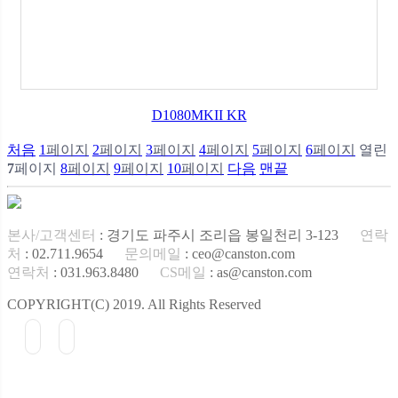
D1080MKII KR
처음
1
페이지
2
페이지
3
페이지
4
페이지
5
페이지
6
페이지
열린
7
페이지
8
페이지
9
페이지
10
페이지
다음
맨끝
본사/고객센터
: 경기도 파주시 조리읍 봉일천리 3-123
연락
처
: 02.711.9654
문의메일
: ceo@canston.com
연락처
: 031.963.8480
CS메일
: as@canston.com
COPYRIGHT(C) 2019. All Rights Reserved